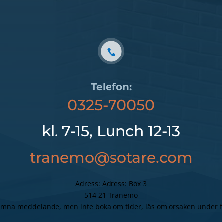
Telefon:
0325-70050
kl. 7-15, Lunch 12-13
tranemo@sotare.com
Adress: Adress: Box 3
514 21 Tranemo
lämna meddelande, men inte boka om tider, läs om orsaken under f