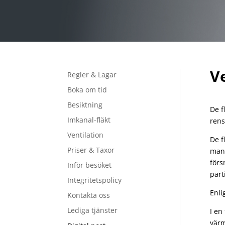
V
Regler & Lagar
Boka om tid
Besiktning
De f
Imkanal-fläkt
rens
Ventilation
De f
Priser & Taxor
man 
förs
Inför besöket
parti
Integritetspolicy
Enli
Kontakta oss
Lediga tjänster
I en
värm