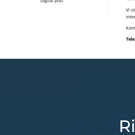
Digital post
Vi u
inte
Kont
Tele
Ri