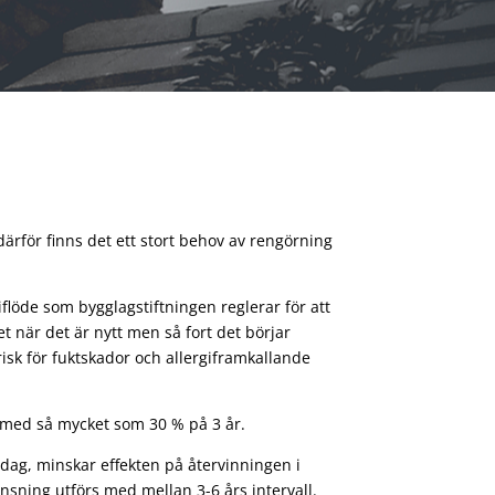
ärför finns det ett stort behov av rengörning
iflöde som bygglagstiftningen reglerar för att
t när det är nytt men så fort det börjar
sk för fuktskador och allergiframkallande
r med så mycket som 30 % på 3 år.
ag, minskar effekten på återvinningen i
sning utförs med mellan 3-6 års intervall.