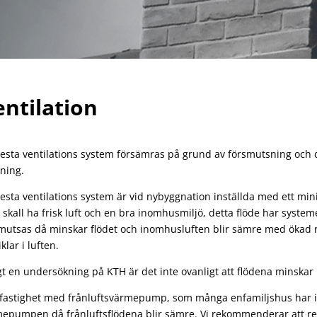
entilation
lesta ventilations system försämras på grund av försmutsning och d
ning.
lesta ventilations system är vid nybyggnation inställda med ett min
skall ha frisk luft och en bra inomhusmiljö, detta flöde har systeme
mutsas då minskar flödet och inomhusluften blir sämre med ökad ri
klar i luften.
gt en undersökning på KTH är det inte ovanligt att flödena minska
 fastighet med frånluftsvärmepump, som många enfamiljshus har id
epumpen då frånluftsflödena blir sämre. Vi rekommenderar att ren