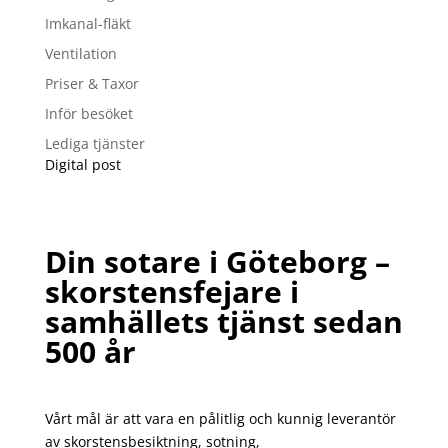
Imkanal-fläkt
Ventilation
Priser & Taxor
Inför besöket
Lediga tjänster
Digital post
Din sotare i Göteborg –
s
korstensfejare i
samhällets tjänst sedan
500 år
Vårt mål är att vara en pålitlig och kunnig leverantör
av s
korstensbesiktning
,
sotning
,