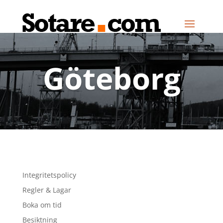
Göteborg
Integritetspolicy
Regler & Lagar
Boka om tid
Besiktning