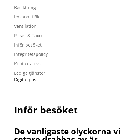
Besiktning
Imkanal-fläkt
Ventilation
Priser & Taxor
Inför besöket
Integritetspolicy
Kontakta oss
Lediga tjänster
Digital post
Inför besöket
De vanligaste olyckorna vi
sotare drabbas av är