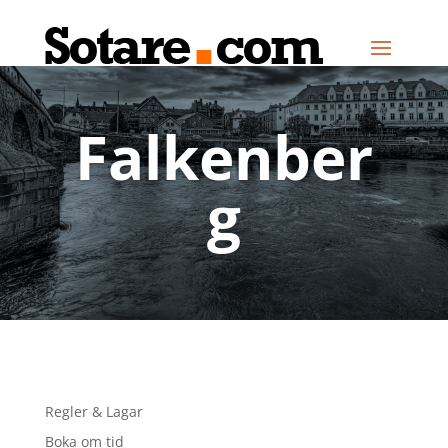
Falkenber
g
Regler & Lagar
Boka om tid