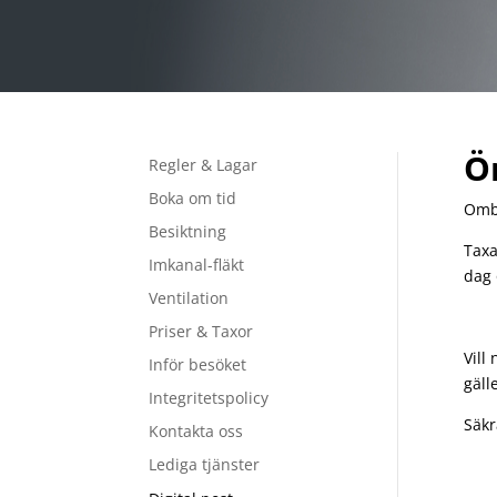
Ö
Regler & Lagar
Boka om tid
Ombo
Besiktning
Taxa
Imkanal-fläkt
dag 
Ventilation
Priser & Taxor
Vill
Inför besöket
gäll
Integritetspolicy
Säkr
Kontakta oss
Lediga tjänster