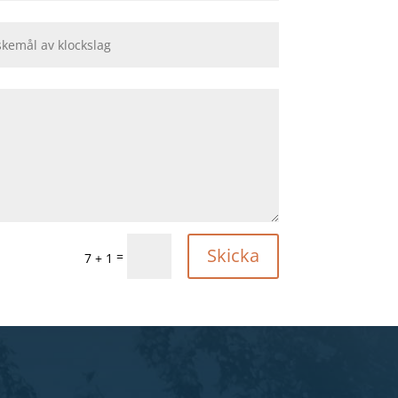
Skicka
=
7 + 1