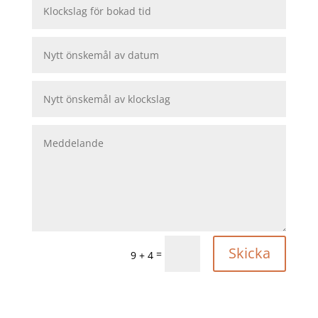
Skicka
=
9 + 4